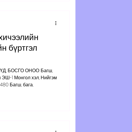
хичээлийн
н бүртгэл
, БОСГО ОНОО: Багш,
эм
80 Багш, бага...