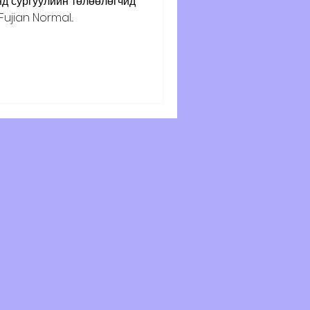
д сургуулийн төлөөлөгчид
ujian Normal...