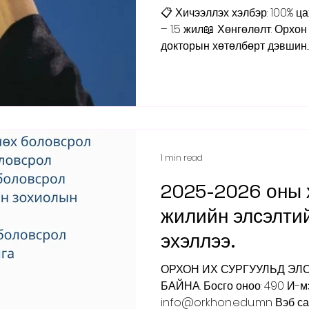
📋 Хичээллэх хэлбэр: 100% цахим ⏳ Суралцах хугацаа: 1
– 1.5 жил📖 Хөнгөлөлт: Орхон Их Сургуулийн магистр,
докторын хөтөлбөрт дэвшин...
1 min read
2025-2026 оны 
жилийн элсэлтий
эхэллээ.
ОРХОН ИХ СУРГУУЛЬД ЭЛ
БАЙНА. Босго оноо: 490 И-мэ
info@orkhon.edu.mn Вэб са