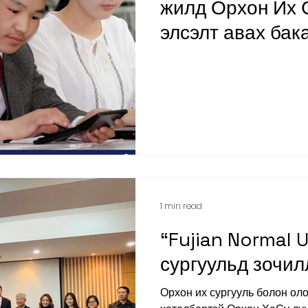
жилд Орхон Их 
элсэлт авах ба
хөтөлбөрүүдийг
танилцуулж бай
“БИЗНЕСИЙН У
хөтөлбөр
1 min read
“Fujian Normal U
сургуульд зочил
Орхон их сургууль болон о