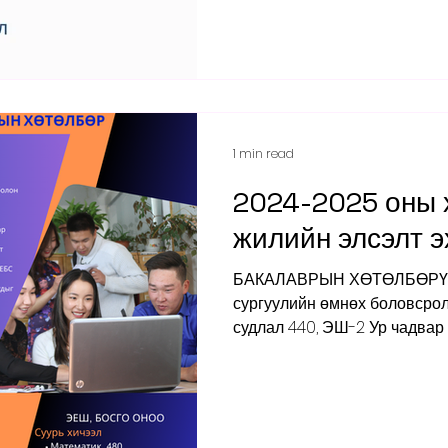
Холбоо барих...
1 min read
2024-2025 оны 
жилийн элсэлт э
БАКАЛАВРЫН ХӨТӨЛБӨРҮҮД
сургуулийн өмнөх боловсрол ЭШ-1 Монгол хэл, Нийг
судлал 440, ЭШ-2 Ур чадвар 4