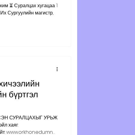
хичээлийн
н бүртгэл
СЭН СУРАЛЦАХЫГ УРЬЖ
йл хаяг:
йт: www.orkhon.edu.mn