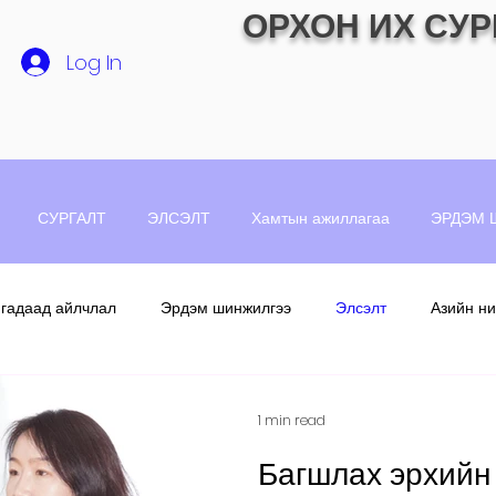
ОРХОН ИХ СУР
Log In
СУРГАЛТ
ЭЛСЭЛТ
Хамтын ажиллагаа
ЭРДЭМ 
 гадаад айлчлал
Эрдэм шинжилгээ
Элсэлт
Азийн ни
1 min read
Багшлах эрхийн