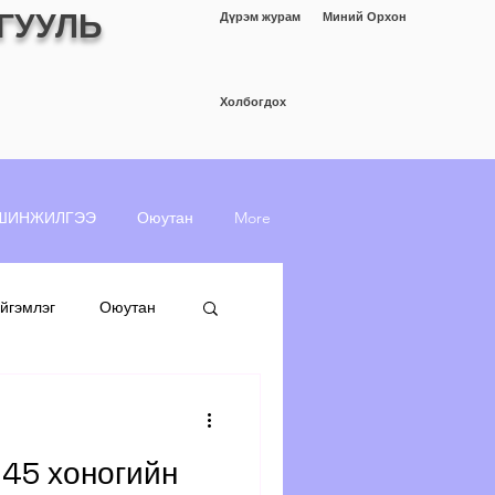
ГУУЛЬ
Дүрэм журам
Миний Орхон
Холбогдох
ШИНЖИЛГЭЭ
Оюутан
More
йгэмлэг
Оюутан
 45 хоногийн