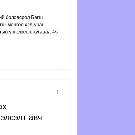
ний боловсрол Багш,
ш, монгол хэл, уран
ын үргэлжлэх хугацаа: 45
аардлага: * Бакалаврын
оошгүй байх Бүртгэл:
уустал Хаяг: Хан-Уул
 Сургуулийн байр 201
й мэдээллийг 89080091,
И-мэйл хаяг:
ах
элсэлт авч