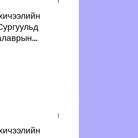
хичээлийн
Сургуульд
калаврын
 цувралаар
на."СЭТГЭЛ
бөр
хичээлийн