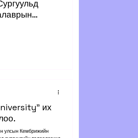
Сургуульд
калаврын
 цувралаар
на.
ДИРДЛАГА”
niversity” их
лоо.
лон улсын Кембрижийн