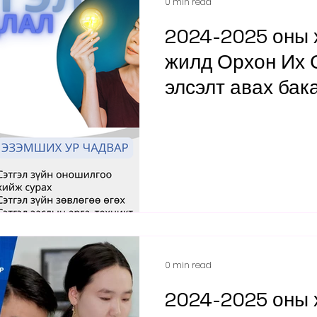
0 min read
2024-2025 оны 
жилд Орхон Их 
элсэлт авах ба
хөтөлбөрүүдийг
танилцуулж бай
СУДЛАЛ” хөтөл
0 min read
2024-2025 оны 