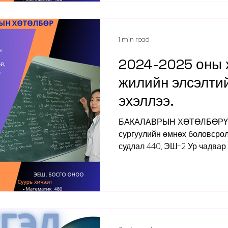
1 min read
2024-2025 оны 
жилийн элсэлтий
эхэллээ.
БАКАЛАВРЫН ХӨТӨЛБӨРҮҮД
сургуулийн өмнөх боловсрол ЭШ-1 Монгол хэл, Нийг
судлал 440, ЭШ-2 Ур чадвар 4