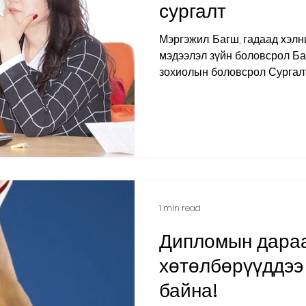
сургалт
Мэргэжил: Багш, гадаад хэл
мэдээлэл зүйн боловсрол Баг
зохиолын боловсрол Сургалт
хоног Элсэгчдэд тавигдах ш
дипломын голч дүн 2.7-оос д
2026.01.08-01.20-ны өдрийг д
дүүрэг, 19-р хороо Орхон Их
тоотод бүртгэнэ. Дэлгэрэнгү
89080093 утаснаас авна уу 
info@orkhon.edu.mn
1 min read
Дипломын дара
хөтөлбөрүүддээ 
байна!