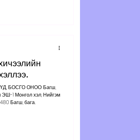
хичээлийн
хэллээ.
, БОСГО ОНОО: Багш,
эм
80 Багш, бага...