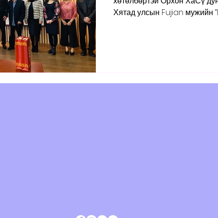
хөтөлбөртэй Орхон ХаСү дун
Хятад улсын Fujian мужийн “F