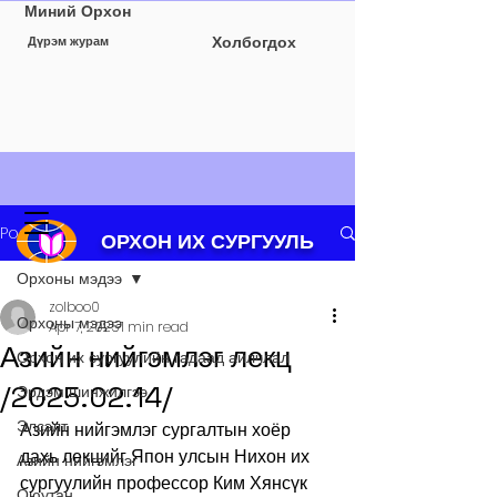
Миний Орхон
Холбогдох
Дүрэм журам
Post
ОРХОН ИХ СУРГУУЛЬ
Орхоны мэдээ
zolboo0
Орхоны мэдээ
Apr 7, 2025
1 min read
Азийн нийгэмлэг лекц
Орхон их сургуулийн гадаад айлчлал
/2025.02.14/
Эрдэм шинжилгээ
Элсэлт
Азийн нийгэмлэг сургалтын хоёр 
дахь лекцийг Япон улсын Нихон их 
Азийн нийгэмлэг
сургуулийн профессор Ким Хянсүк 
Оюутан