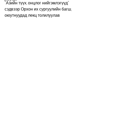
"Азийн түүх, онцлог нийгэмлэгүүд" 
сэдвээр Орхон их сургуулийн багш, 
оюутнуудад лекц толилуулав. 