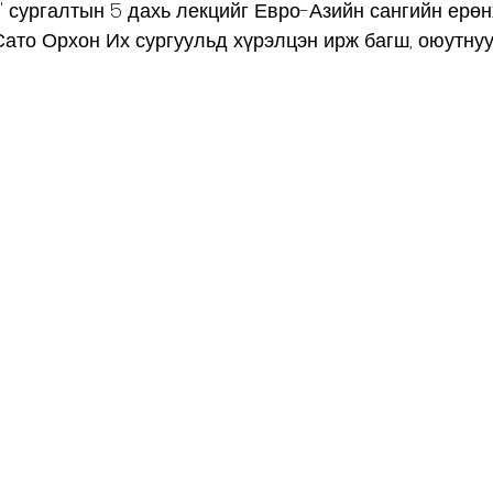
 сургалтын 5 дахь лекцийг Евро-Азийн сангийн ерөн
ато Орхон Их сургуульд хүрэлцэн ирж багш, оюутнуу