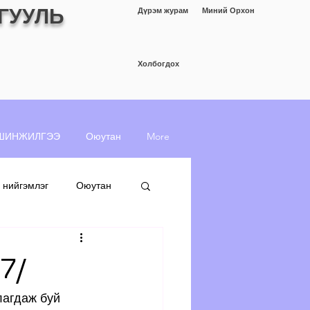
ГУУЛЬ
Дүрэм журам
Миний Орхон
Холбогдох
ШИНЖИЛГЭЭ
Оюутан
More
 нийгэмлэг
Оюутан
7/
лагдаж буй 