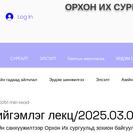
ОРХОН ИХ СУР
Log In
СУРГАЛТ
ЭЛСЭЛТ
Хамтын ажиллагаа
ЭРДЭМ 
ийн гадаад айлчлал
Эрдэм шинжилгээ
Элсэлт
Азийн
2025
1 min read
ийгэмлэг лекц/2025.03.0
н санхүүжилтээр Орхон Их сургуульд зохион байгуу