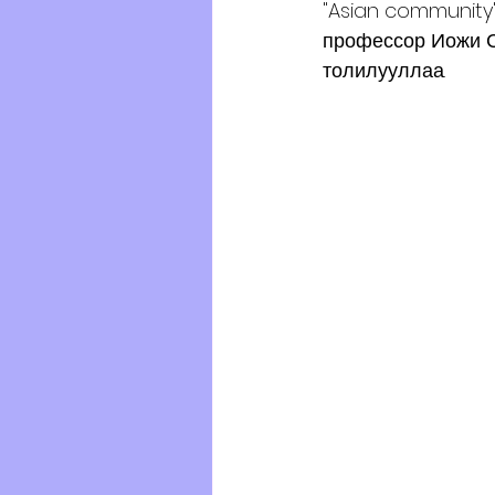
"Asian community"
профессор Иожи С
толилууллаа. 