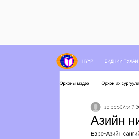
НҮҮР
БИДНИЙ ТУХАЙ
Орхоны мэдээ
Орхон их сургуул
zolboo0
Apr 7, 
Азийн н
Евро-Азийн сангий