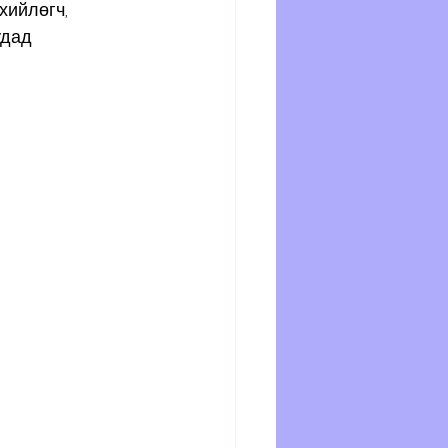
хийлөгч, 
дад 