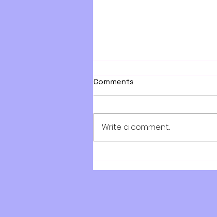
Comments
Write a comment...
Солилцооны оюутан сонго
шалгаруулах зар