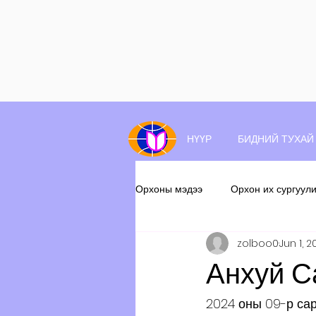
НҮҮР
БИДНИЙ ТУХАЙ
Орхоны мэдээ
Орхон их сургуул
zolboo0
Jun 1, 
Анхуй С
2024 оны 09-р са