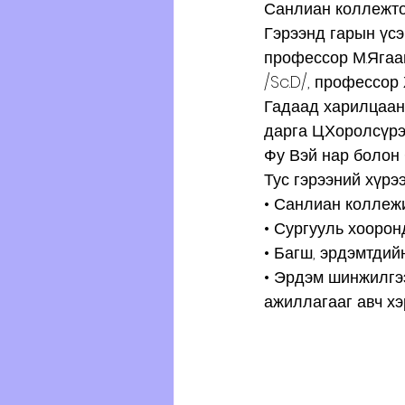
Санлиан коллежто
Гэрээнд гарын үс
профессор М.Ягаа
/Sc.D/, профессор
Гадаад харилцааны
дарга Ц.Хоролсүр
Фу Вэй нар болон
Тус гэрээний хүрээ
• Санлиан коллежи
• Сургууль хооро
• Багш, эрдэмтдий
• Эрдэм шинжилгээ
ажиллагааг авч хэ