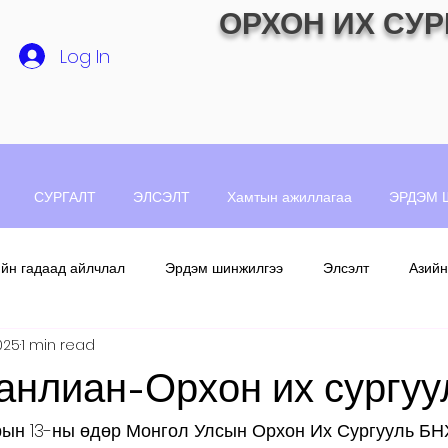
ОРХОН ИХ СУР
Log In
СУРГАЛТ
ЭЛСЭЛТ
Хамтын ажиллагаа
ЭРДЭМ 
ийн гадаад айлчлал
Эрдэм шинжилгээ
Элсэлт
Азийн
2025
1 min read
анлиан-Орхон их сургуу
рын 13-ны өдөр Монгол Улсын Орхон Их Сургууль БН