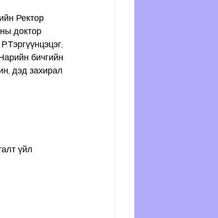
ийн Ректор 
ны доктор 
Р.Тэргүүнцэцэг, 
Нарийн бичгийн 
н, дэд захирал 
талт үйл 