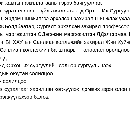
й хамтын ажиллагааны гэрээ байгууллаа.
эг зурах ёслолын үйл ажиллагаанд Орхон Их Сургуул
н, Эрдэм шинжилгээ эрхэлсэн захирал Шинжлэх ухаа
 Ж.Болдбаатар, Сургалт эрхэлсэн захирал профессор 
 мэргэжилтэн С.Дэгэжин, мэргэжилтэн Л.Дэлгэрмаа, 
эн, БНХАУ-ын Санлиан коллежийн захирал Жин Хуйчи
 Санлиан коллежийн багш нарын төлөөлөл оролцлоо.
нд:
д Орхон их сургуулийн салбар сургууль нээх
ндын оюутан солилцоо
н солилцоо
, судалгааг харилцан хөгжүүлэх, дэмжих зэрэг олон 
рэгжүүлэхээр болов.