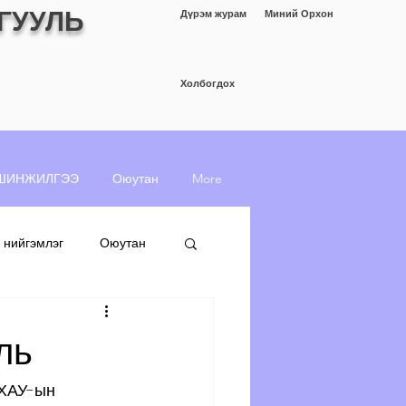
ГУУЛЬ
Дүрэм журам
Миний Орхон
Холбогдох
ШИНЖИЛГЭЭ
Оюутан
More
 нийгэмлэг
Оюутан
ль
ХАУ-ын 