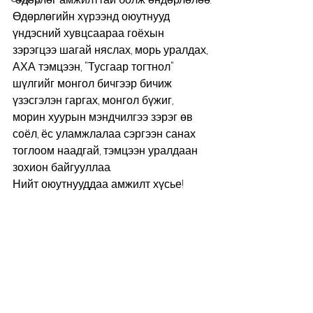
Өдөрлөгийн хүрээнд оюутнууд 
үндэсний хувцсаараа гоёхын 
зэрэгцээ шагай няслах, морь уралдах, 
АХА тэмцээн, "Тусгаар тогтнол" 
шүлгийг монгол бичгээр бичиж 
үзэсгэлэн гаргах, монгол бүжиг, 
морин хуурын мэндчилгээ зэрэг өв 
соёл, ёс уламжлалаа сэргээн санах 
тоглоом наадгай, тэмцээн уралдаан 
зохион байгууллаа.
Нийт оюутнууддаа амжилт хүсье! 