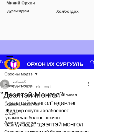
Миний Орхон
Холбогдох
Дүрэм журам
Post
ОРХОН ИХ СУРГУУЛЬ
Орхоны мэдээ
zolboo0
Орхоны мэдээ
Dec 7, 2025
1 min read
"Дээлтэй Монгол"
Орхон их сургуулийн гадаад айлчлал
"ДЭЭЛТЭЙ МОНГОЛ" ӨДӨРЛӨГ
Эрдэм шинжилгээ
Жил бүр оюутны холбооноос 
Элсэлт
уламжлал болгон зохион 
Азийн нийгэмлэг
байгуулагддаг “ДЭЭЛТЭЙ МОНГОЛ 
Оюутан
“өдөрлөг амжилттай болж өндөрлөлөө.