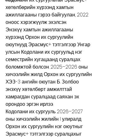
хөтөлбөрийн хүрээнд хамтын 
ажиллагааны гэрээ байгуулан, 2022 
оноос хэрэгжүүлж эхэлсэн.
Энэхүү хамтын ажиллагааны 
хүрээнд Орхон их сургуулийн 
оюутнууд Эрасмус+ тэтгэлгээр Унгар 
улсын Кодолани их сургуульд нэг 
семестрийн хугацаанд суралцах 
боломжтой болсон. 2025–2026 оны 
хичээлийн жилд Орхон их сургуулийн 
ХЭЗ-3 ангийн оюутан Б. Золбоо 
энэхүү хөтөлбөрт амжилттай 
хамрагдан суралцаад саяхан эх 
орондоо эргэн ирлээ.
Кодолани их сургууль 2026–2027 
оны хичээлийн жилийн I улиралд 
Орхон их сургуулийн нэг оюутныг 
Эрасмус+ тэтгэлгээр суралцахыг 