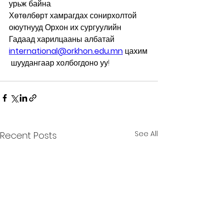
урьж байна.
Хөтөлбөрт хамрагдах сонирхолтой 
оюутнууд Орхон их сургуулийн 
Гадаад харилцааны албатай 
international@orkhon.edu.mn
 цахим
 шуудангаар холбогдоно уу! 
See All
Recent Posts