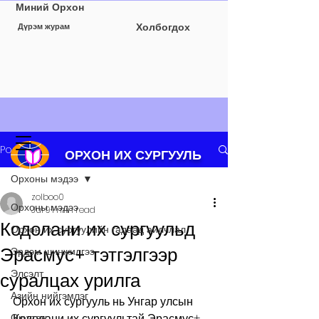
Миний Орхон
Холбогдох
Дүрэм журам
Post
ОРХОН ИХ СУРГУУЛЬ
Орхоны мэдээ
zolboo0
Орхоны мэдээ
Jul 9
1 min read
Кодолани их сургуульд
Орхон их сургуулийн гадаад айлчлал
Эрасмус+ тэтгэлгээр
Эрдэм шинжилгээ
Элсэлт
суралцах урилга
Азийн нийгэмлэг
Орхон их сургууль нь Унгар улсын 
Оюутан
Кодолани их сургуультай Эрасмус+ 