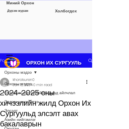
Миний Орхон
Холбогдох
Дүрэм журам
Post
ОРХОН ИХ СУРГУУЛЬ
Орхоны мэдээ
khorolsuren0
Орхоны мэдээ
Jun 13, 2024
0 min read
2024-2025 оны
Орхон их сургуулийн гадаад айлчлал
хичээлийн жилд Орхон Их
Эрдэм шинжилгээ
Элсэлт
Сургуульд элсэлт авах
Азийн нийгэмлэг
бакалаврын
Оюутан