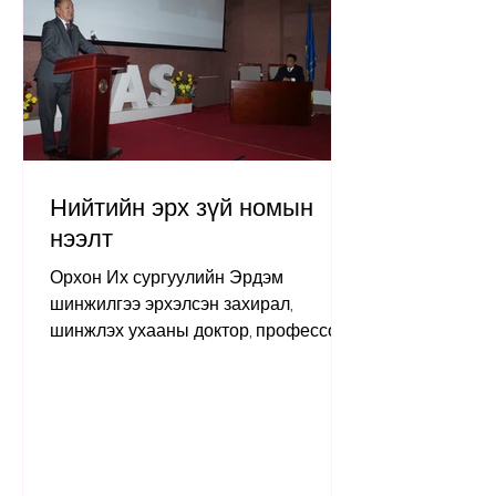
Нийтийн эрх зүй номын
нээлт
Орхон Их сургуулийн Эрдэм
шинжилгээ эрхэлсэн захирал,
шинжлэх ухааны доктор, профессор
Ж.Болдбаатар нарын бүтээл “Монгол
Улсын Нийтийн эрх зүй” сурах
бичгийн нээлтийн ажиллагаа 2025
оны 11 дүгээр сарын 12-ны өдөр
Шинжлэх Ухааны Академийн хурлын
танхимд боллоо. Уг арга хэмжээнд