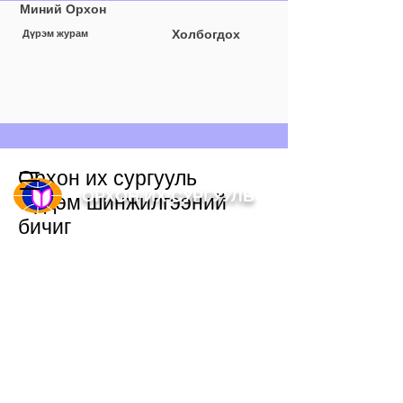
Миний Орхон
Холбогдох
Дүрэм журам
Орхон их сургууль
ОРХОН ИХ СУРГУУЛЬ
Эрдэм шинжилгээний
бичиг