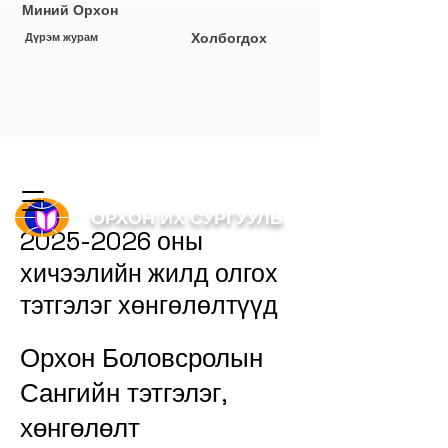
Миний Орхон
Холбогдох
Дүрэм журам
ОРХОН ИХ СУРГУУЛЬ
2025-2026
оны
хичээлийн жилд олгох
тэтгэлэг хөнгөлөлтүүд
Орхон Боловсролын
Сангийн тэтгэлэг,
хөнгөлөлт