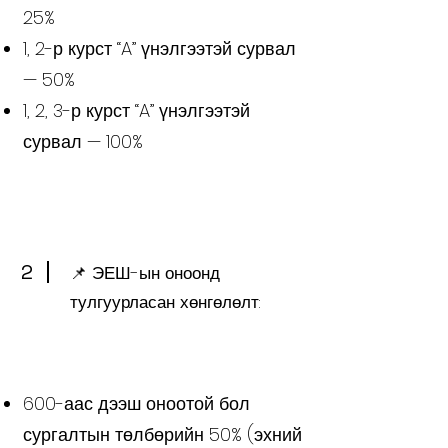
25%
1, 2-р курст “A” үнэлгээтэй сурвал
— 50%
1, 2, 3-р курст “A” үнэлгээтэй
сурвал — 100%
2
📌 ЭЕШ-ын оноонд
тулгуурласан хөнгөлөлт:
600-аас дээш оноотой бол
сургалтын төлбөрийн 50% (эхний