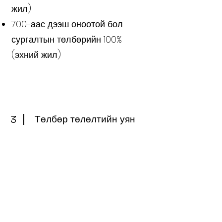
жил)
700-аас дээш оноотой бол
сургалтын төлбөрийн 100%
(эхний жил)
3
Төлбөр төлөлтийн уян
хатан нөхцөл:
Сургалтын төлбөрийг хугацаанаас
хамааран 5–20%-ийн
хөнгөлөлттэйгөөр төлөх боломжтой.