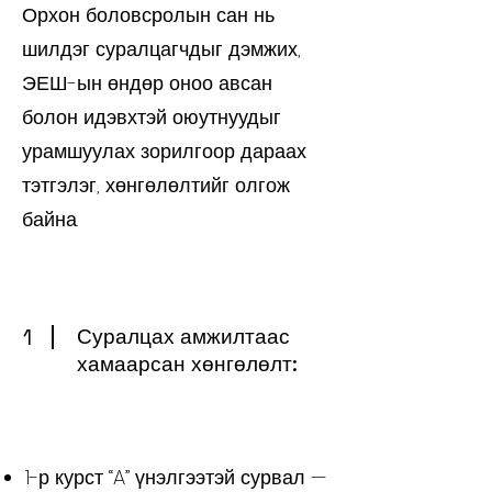
Орхон боловсролын сан нь
шилдэг суралцагчдыг дэмжих,
ЭЕШ-ын өндөр оноо авсан
болон идэвхтэй оюутнуудыг
урамшуулах зорилгоор дараах
тэтгэлэг, хөнгөлөлтийг олгож
байна.
1
Суралцах амжилтаас
хамаарсан хөнгөлөлт:
1-р курст “A” үнэлгээтэй сурвал —