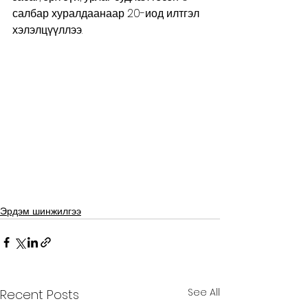
салбар хуралдаанаар 20-иод илтгэл 
хэлэлцүүллээ.  
Эрдэм шинжилгээ
See All
Recent Posts