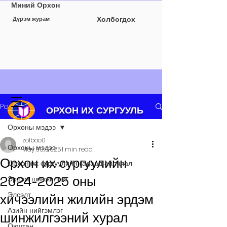
Миний Орхон
Холбогдох
Дүрэм журам
Post
ОРХОН ИХ СУРГУУЛЬ
Орхоны мэдээ
zolboo0
Орхоны мэдээ
May 30, 2025
1 min read
Орхон их сургуулийн
Орхон их сургуулийн гадаад айлчлал
2024-2025 оны
Эрдэм шинжилгээ
Элсэлт
хичээлийн жилийн эрдэм
Азийн нийгэмлэг
шинжилгээний хурал
Оюутан