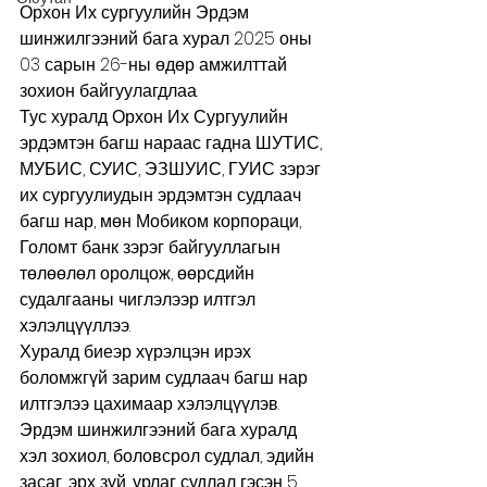
Орхон Их сургуулийн Эрдэм 
шинжилгээний бага хурал 2025 оны 
03 сарын 26-ны өдөр амжилттай 
зохион байгуулагдлаа.
Тус хуралд Орхон Их Сургуулийн 
эрдэмтэн багш нараас гадна ШУТИС, 
МУБИС, СУИС, ЭЗШУИС, ГУИС зэрэг 
их сургуулиудын эрдэмтэн судлаач 
багш нар, мөн Мобиком корпораци, 
Голомт банк зэрэг байгууллагын 
төлөөлөл оролцож, өөрсдийн 
судалгааны чиглэлээр илтгэл 
хэлэлцүүллээ.
Хуралд биеэр хүрэлцэн ирэх 
боломжгүй зарим судлаач багш нар 
илтгэлээ цахимаар хэлэлцүүлэв.
Эрдэм шинжилгээний бага хуралд 
хэл зохиол, боловсрол судлал, эдийн 
засаг, эрх зүй, урлаг судлал гэсэн 5 