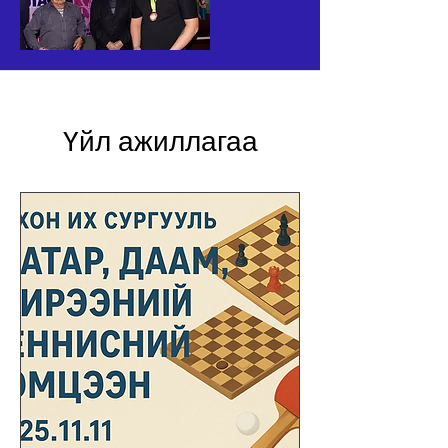
Үйл ажиллагаа