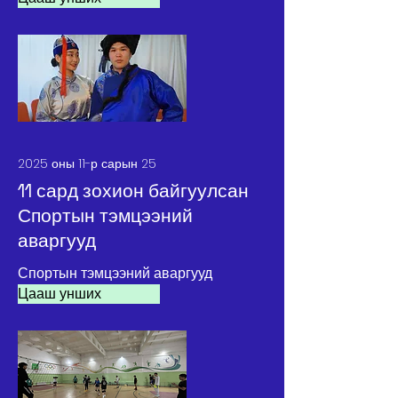
2025 оны 11-р сарын 25
11 сард зохион байгуулсан
Спортын тэмцээний
аваргууд
Спортын тэмцээний аваргууд
Цааш унших