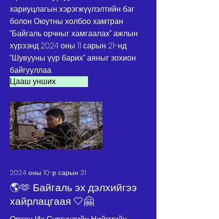
хариуцлагын хэрэгжүүлэлтийн баг
болон Оюутны холбоо хамтран
“Байгаль орчныг хамгаалах” ажлын
хүрээнд 2024 оны 11 сарын 21-нд
“Шувууны үүр барих” аяныг зохион
байгууллаа.
Цааш унших
2024 оны 10-р сарын 31
🌎🫶 Байгаль эх дэлхийгээ
хайрлацгаая 🤍🤗