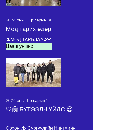
2024 оны 10-р сарын 31
Мод тарих өдөр
🌲МОД ТАРЬЛАА🌿🌱
Цааш унших
2024 оны 11-р сарын 21
🤍🤗 БҮТЭЭЛЧ ҮЙЛС 😍
Орхон Их Сургуулийн Нийгмийн