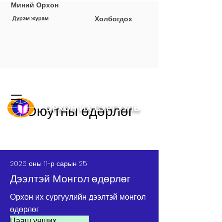
Миний Орхон
Холбогдох
Дүрэм журам
Оюутны өдөрлөг
ОРХОН ИХ СУРГУУЛЬ
2025 оны 11-р сарын 25
Дээлтэй Монгол өдөрлөг
Орхон их сургуулийн дээлтэй монгол
өдөрлөг
Цааш унших