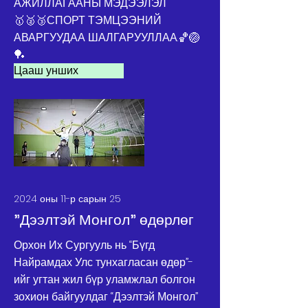
АЖИЛЛАГААНЫ МЭДЭЭЛЭЛ
🥇🥈🥉СПОРТ ТЭМЦЭЭНИЙ
АВАРГУУДАА ШАЛГАРУУЛЛАА.🏀🏐
🏓
Цааш унших
2024 оны 11-р сарын 25
"Дээлтэй Монгол" өдөрлөг
Орхон Их Сургууль нь “Бүгд
Найрамдах Улс тунхагласан өдөр”-
ийг угтан жил бүр уламжлал болгон
зохион байгуулдаг “Дээлтэй Монгол”