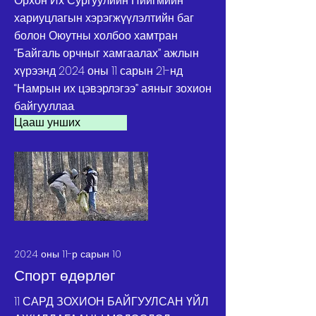
Орхон Их Сургуулийн Нийгмийн
хариуцлагын хэрэгжүүлэлтийн баг
болон Оюутны холбоо хамтран
“Байгаль орчныг хамгаалах” ажлын
хүрээнд 2024 оны 11 сарын 21-нд
“Намрын их цэвэрлэгээ” аяныг зохион
байгууллаа.
Цааш унших
2024 оны 11-р сарын 10
Спорт өдөрлөг
11 САРД ЗОХИОН БАЙГУУЛСАН ҮЙЛ