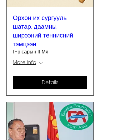
Орхон их сургууль
шатар, даамны,
ширээний теннисний
тэмцээн
11-р сарын 11. Мя
More info
Details