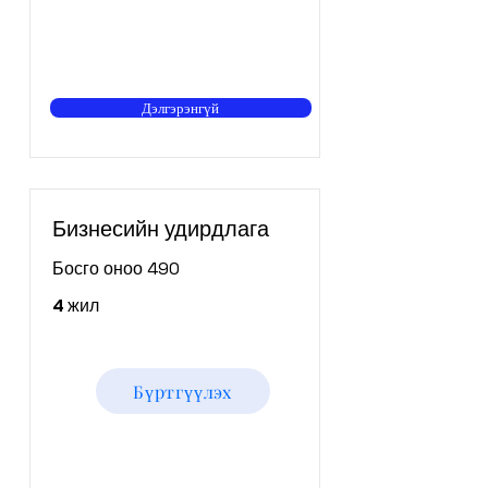
Дэлгэрэнгүй
Бизнесийн удирдлага
Босго оноо 490
4 жил
Бүртгүүлэх