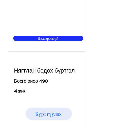
Дэлгэрэнгүй
Нягтлан бодох бүртгэл
Босго оноо 490
4 жил
Бүртгүүлэх