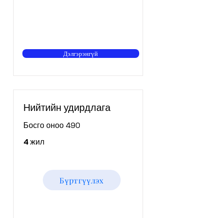
Дэлгэрэнгүй
Нийтийн удирдлага
Босго оноо 490
4 жил
Бүртгүүлэх