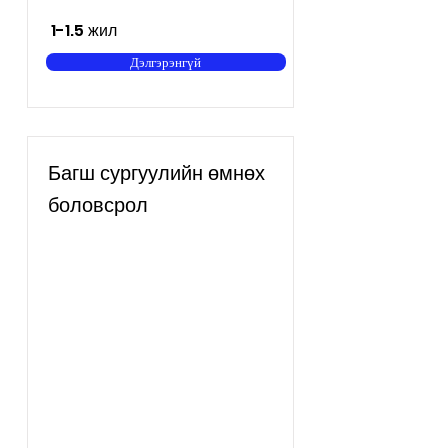
1-1.5 жил
Дэлгэрэнгүй
Багш сургуулийн өмнөх
боловсрол