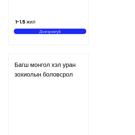
1-1.5 жил
Дэлгэрэнгүй
Багш монгол хэл уран
зохиолын боловсрол