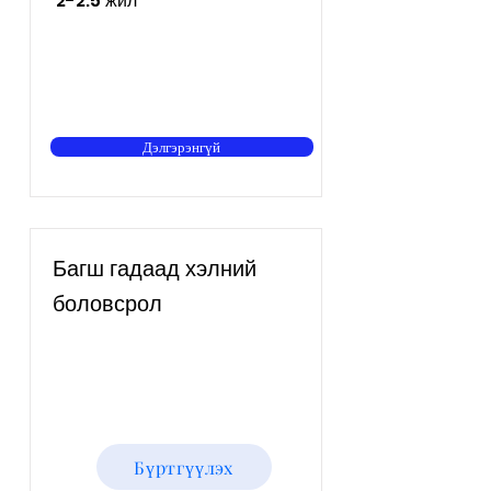
2-2.5 жил
Дэлгэрэнгүй
Багш гадаад хэлний
боловсрол
Бүртгүүлэх