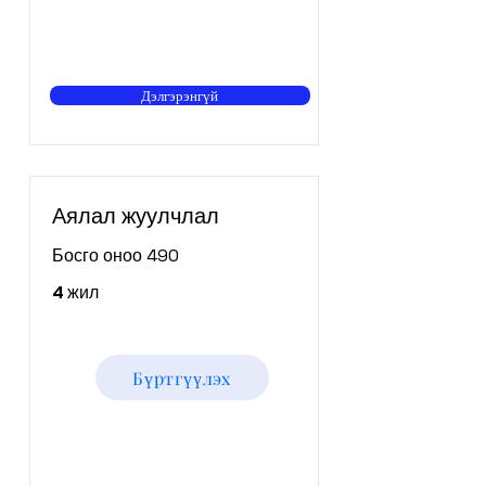
Дэлгэрэнгүй
Аялал жуулчлал
Босго оноо 490
4 жил
Бүртгүүлэх