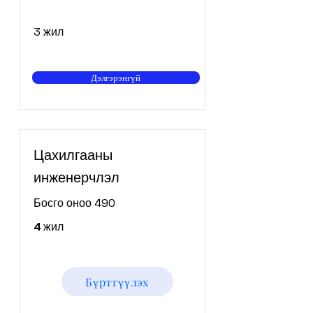
3 жил
Дэлгэрэнгүй
Цахилгааны
инженерчлэл
Босго оноо 490
4 жил
Бүртгүүлэх