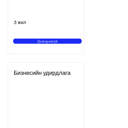
3 жил
Дэлгэрэнгүй
Бизнесийн удирдлага