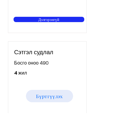
Дэлгэрэнгүй
Сэтгэл судлал
Босго оноо 490
4 жил
Бүртгүүлэх