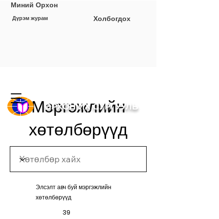
Миний Орхон
Холбогдох
Дүрэм журам
Мэргэжлийн
ОРХОН ИХ СУРГУУЛЬ
хөтөлбөрүүд
Элсэлт авч буй мэргэжлийн
хөтөлбөрүүд
39