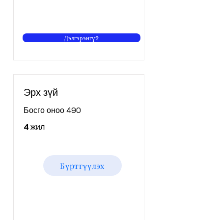
Дэлгэрэнгүй
Эрх зүй
Босго оноо 490
4 жил
Бүртгүүлэх