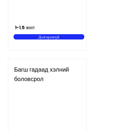
1-1.5 жил
Дэлгэрэнгүй
Багш гадаад хэлний
боловсрол