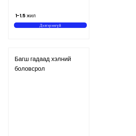
1-1.5 жил
Дэлгэрэнгүй
Багш гадаад хэлний
боловсрол