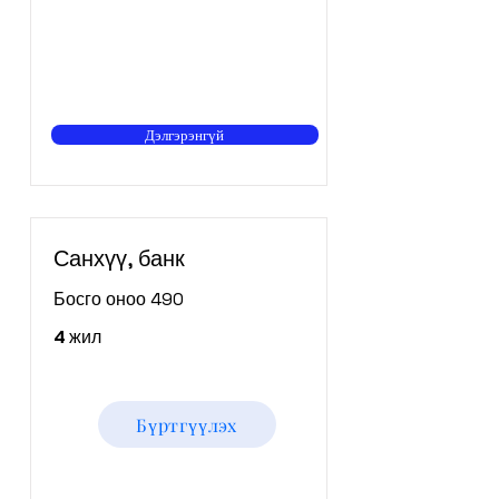
Дэлгэрэнгүй
Санхүү, банк
Босго оноо 490
4 жил
Бүртгүүлэх