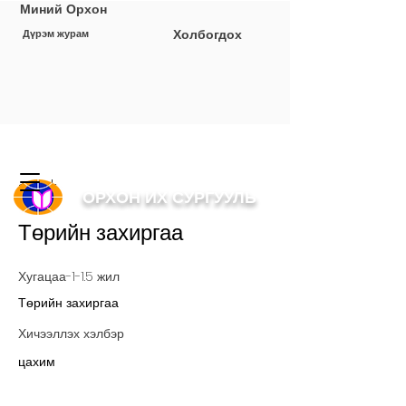
Миний Орхон
Холбогдох
Дүрэм журам
< Back
ОРХОН ИХ СУРГУУЛЬ
Төрийн захиргаа
Хугацаа-1-1.5 жил
Төрийн захиргаа
Хичээллэх хэлбэр
цахим