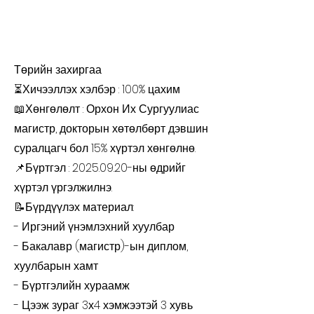
Төрийн захиргаа
⏳Хичээллэх хэлбэр : 100% цахим
📖Хөнгөлөлт : Орхон Их Сургуулиас
магистр, докторын хөтөлбөрт дэвшин
суралцагч бол 15% хүртэл хөнгөлнө.
📌Бүртгэл :
2025.09.20
-ны өдрийг
хүртэл үргэлжилнэ.
📝Бүрдүүлэх материал:
- Иргэний үнэмлэхний хуулбар
- Бакалавр (магистр)-ын диплом,
хуулбарын хамт
- Бүртгэлийн хураамж
- Цээж зураг 3х4 хэмжээтэй 3 хувь