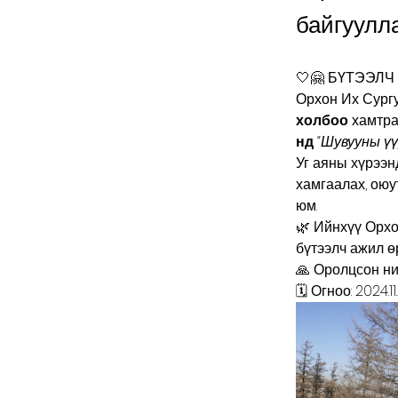
байгуулла
🤍🤗 БҮТЭЭЛЧ
Орхон Их Сург
холбоо
 хамтра
нд
“Шувууны үү
Уг аяны хүрээн
хамгаалах, оюу
юм.
🌿 Ийнхүү Орхо
бүтээлч ажил ө
🙏 Оролцсон ни
🗓 Огноо: 2024.11.2