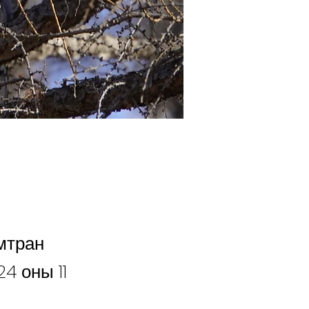
мтран
4 оны 11