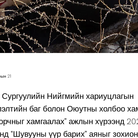
рын 21
 Сургуулийн Нийгмийн хариуцлагын
лэлтийн баг болон Оюутны холбоо ха
орчныг хамгаалах” ажлын хүрээнд 202
-нд “Шувууны үүр барих” аяныг зохион