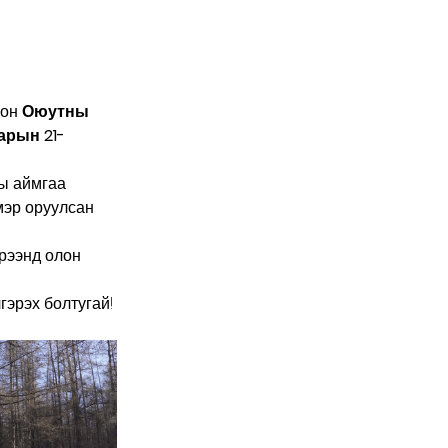
он 
Оюутны 
сарын 21-
ы аймгаа 
мэр оруулсан 
рээнд олон 
гэрэх болтугай!