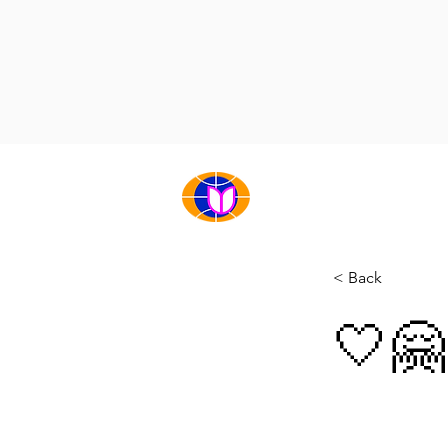
НҮҮР
БИДНИЙ ТУХАЙ
< Back
🤍