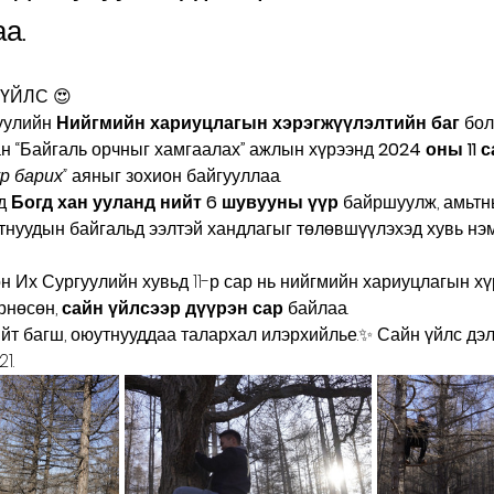
а.
 ҮЙЛС 😍
уулийн 
Нийгмийн хариуцлагын хэрэгжүүлэлтийн баг
 бол
н “Байгаль орчныг хамгаалах” ажлын хүрээнд 
2024 оны 11 
р барих”
 аяныг зохион байгууллаа.
д 
Богд хан ууланд нийт 6 шувууны үүр
 байршуулж, амьтн
тнуудын байгальд ээлтэй хандлагыг төлөвшүүлэхэд хувь нэ
н Их Сургуулийн хувьд 11-р сар нь нийгмийн хариуцлагын хү
рнөсөн, 
сайн үйлсээр дүүрэн сар
 байлаа.
йт багш, оюутнууддаа талархал илэрхийлье.✨ Сайн үйлс дэл
1. 