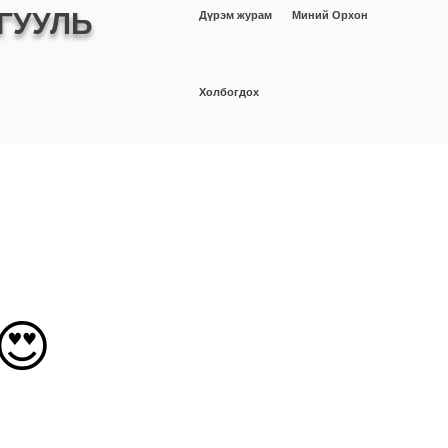
ГУУЛЬ
Дүрэм журам
Миний Орхон
Холбогдох
ШИНЖИЛГЭЭ
Оюутан
More
😍