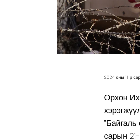
2024 оны 11-р са
Орхон Их
хэрэгжүү
“Байгаль 
сарын 21