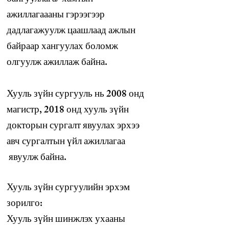
байгууллага/ хамтын
ажиллагаааны гэрээгээр
дадлагажуулж цаашлаад ажлын
байраар хангуулах боломж
олгуулж ажиллаж байна.
Хууль зүйн сургууль нь 2008 онд
магистр, 2018 онд хууль зүйн
докторын сургалт явуулах эрхээ
авч сургалтын үйл ажиллагаа
явуулж байна.
Хууль зүйн сургуулийн эрхэм
зорилго:
Хууль зүйн шинжлэх ухааны