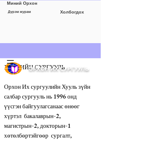
Миний Орхон
Холбогдох
Дүрэм журам
ХУУЛИЙН СУРГУУЛЬ
ОРХОН ИХ СУРГУУЛЬ
Орхон Их сургуулийн Хууль зүйн
салбар сургууль нь 1996 онд
үүсгэн байгуулагсанаас өнөөг
хүртэл бакалаврын-2,
магистрын-2, докторын-1
хөтөлбөртэйгөөр сургалт,