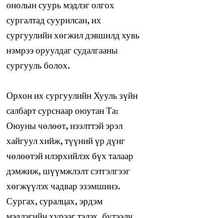
онолын суурь мэдлэг олгох
сургалтад суурилсан, их
сургуулийн хөгжил дэвшилд хувь
нэмрээ оруулдаг судалгааны
сургууль болох.
Орхон их сургуулийн Хууль зүйн
салбарт сурснаар оюутан Та:
Оюуны чөлөөт, нээлттэй эрэл
хайгуул хийж, түүний үр дүнг
чөлөөтэй илэрхийлэх бүх талаар
дэмжиж, шүүмжлэлт сэтгэлгээг
хөгжүүлэх чадвар эзэмшинэ.
Сургах, суралцах, эрдэм