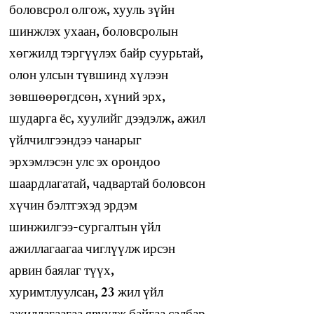
боловсрол олгож, хууль зүйн
шинжлэх ухаан, боловсролын
хөгжилд тэргүүлэх байр суурьтай,
олон улсын түвшинд хүлээн
зөвшөөрөгдсөн, хүний эрх,
шударга ёс, хуулийг дээдэлж, ажил
үйлчилгээндээ чанарыг
эрхэмлэсэн улс эх орондоо
шаардлагатай, чадвартай боловсон
хүчин бэлтгэхэд эрдэм
шинжилгээ-сургалтын үйл
ажиллагаагаа чиглүүлж ирсэн
арвин баялаг түүх,
хуримтлуулсан, 23 жил үйл