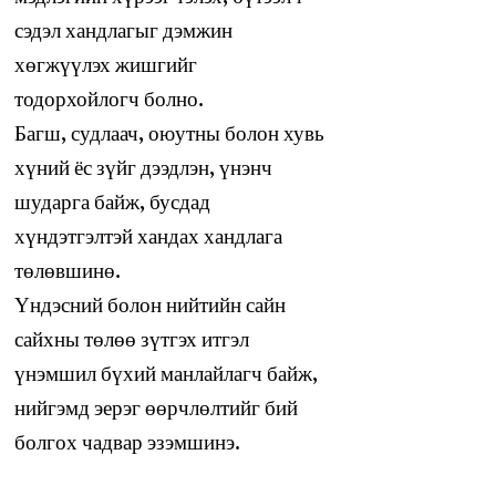
мэдлэгийн хүрээг тэлэх, бүтээлч
сэдэл хандлагыг дэмжин
хөгжүүлэх жишгийг
тодорхойлогч болно.
Багш, судлаач, оюутны болон хувь
хүний ёс зүйг дээдлэн, үнэнч
шударга байж, бусдад
хүндэтгэлтэй хандах хандлага
төлөвшинө.
Үндэсний болон нийтийн сайн
сайхны төлөө зүтгэх итгэл
үнэмшил бүхий манлайлагч байж,
нийгэмд эерэг өөрчлөлтийг бий
болгох чадвар эзэмшинэ.