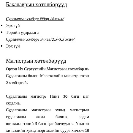
Бакалаврын хөтөлбөрүүд
Сургалтын хэлбэр: Өдөр /4 жил/
Эрх зүй
Төрийн удирдлага
Сургалтын хэлбэр: Эчнээ/2.5-3.5 жил/
Эрх зүй
Магистрын хөтөлбөрүүд
Орхон Их Сургуулийн Магистрын хөтөлбөр нь
Судалгааны болон Мэргэжлийн магистр гэсэн
2 хэлбэртэй.
Судалгааны магистр: Нийт 30 багц цаг
судална.
Судалгааны магистрын хувьд магистрын
судалгааны ажил бичиж, эрдэм
шинжилгээний 5 багц цаг биелүүлнэ. Үндсэн
хичээлийн хувьд мэргэжлийн суурь хичээл 10