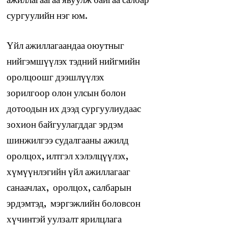
ажиллагаагаа явуулж байгаа салбар
сургуулийн нэг юм.
Үйл ажиллагаандаа оюутныг
нийгэмшүүлэх тэдний нийгмийн
оролцоошг дээшлүүлэх
зорилгоор олон улсын болон
дотоодын их дээд сургуулиудаас
зохион байгуулагддаг эрдэм
шинжилгээ судалгааны ажилд
оролцох, илтгэл хэлэлцүүлэх,
хүмүүнлэгийн үйл ажиллагааг
санаачлах, оролцох, салбарын
эрдэмтэд, мэргэжлийн боловсон
хүчинтэй уулзалт ярилцлага