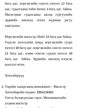
багц цаг, мэргэжлийн сонгох хичээл 12 багц
цаг, судалгааны тойм бичих 3 багц цаг байна.
Магистрын судалгааны ажлаа сургуулийн
эрдмийн зөвлөлд зохих журмын дагуу
хамгаална.
Мэргэжлийн магистр: Нийт 32 багц цаг байна.
Үндсэн хичээлийн хувьд мэргэжлийн суурь
хичээл 10 багц цаг, мэргэжлийн сонгох хичээл
12 багц цаг, нэмж сонгон судлах хичээл 10
багц цаг байна. Эрдмийн зөвлөлд нэгдсэн
шалгалт өгнө.
Хөтөлбөрүүд
Төрийн захиргааны менежмент - Магистр
Хөтөлбөрийн индекс: D04130302
Олгох боловсролын зэрэг: Менежментийн
ухааны магистр