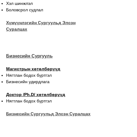
Хэл шинжлэл
Боловсрол судлал
Хүмүүнлэгийн Сургуульд Элсэн
Суралцах
Бизнесийн Сургууль
Магистрын хөтөлбөрүүд
Нягтлан бодох бүртгэл
Бизнесийн удирдлага
Доктор /Ph.D/ хөтөлбөрүүд
Нягтлан бодох бүртгэл
Бизнесийн Сургуульд Элсэн Суралцах