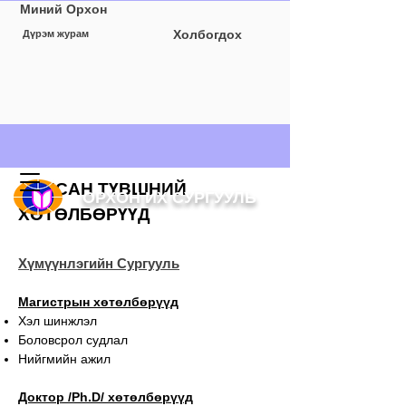
Миний Орхон
Холбогдох
Дүрэм журам
АХИСАН ТҮВШНИЙ
ОРХОН ИХ СУРГУУЛЬ
ХӨТӨЛБӨРҮҮД
Хүмүүнлэгийн Сургууль
Магистрын хөтөлбөрүүд
Хэл шинжлэл
Боловсрол судлал
Нийгмийн ажил
Доктор /Ph.D/ хөтөлбөрүүд