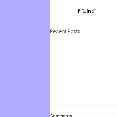
Recent Posts
Кодолани их сургуульд
Comments