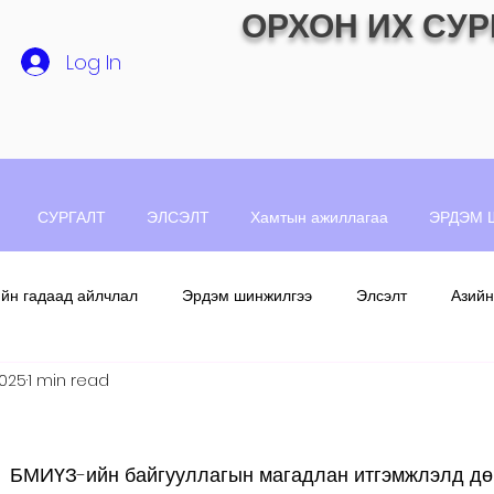
ОРХОН ИХ СУР
Log In
СУРГАЛТ
ЭЛСЭЛТ
Хамтын ажиллагаа
ЭРДЭМ 
ийн гадаад айлчлал
Эрдэм шинжилгээ
Элсэлт
Азийн
2025
1 min read
ь  БМИҮЗ-ийн байгууллагын магадлан итгэмжлэлд дө