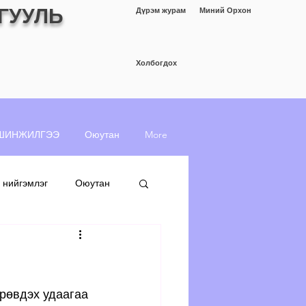
ГУУЛЬ
Дүрэм журам
Миний Орхон
Холбогдох
ШИНЖИЛГЭЭ
Оюутан
More
 нийгэмлэг
Оюутан
рөвдэх удаагаа 