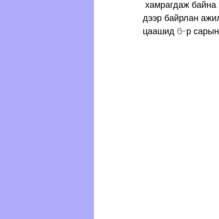
 хамрагдаж байна
дээр байрлан ажил
цаашид 6-р сарын 