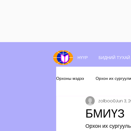
НҮҮР
БИДНИЙ ТУХАЙ
Орхоны мэдээ
Орхон их сургуул
zolboo0
Jun 3, 
БМИҮЗ
Орхон их сургуул